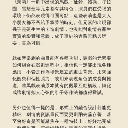
《茉莉》一劇中出現的馬戲：扯鈴、體操、呼拉
圈、雪茄盒等元素都有其特色，演員們在受限的
環境下仍然表現得可圈可點，這些表演也是大人
小朋友都不吝給予掌聲的時刻。但元素的出現卻
幾乎是硬生生的卡進劇情，也沒能對劇情有產生
實質的影響和意義，成了單純的過路景點與玩
耍，實為可惜。
就如音樂劇的曲目能有各種功能，馬戲的元素要
如何組合在戲劇進程中，相信也一定能出現各種
應用，不管是作為場景建立的畫面背景、用來強
化衝突和個性張力、或用來表現角色的成長與推
進。將馬戲表演原本就有的觀眾互動橋段，轉化
成讓劇情扣人心弦的引子等作法都值得嘗試。
另外也值得一提的是，形式上的融合設計若能更
精細，劇情的資訊量反而要更斟酌去蕪存菁，甚
至會好奇是否能聚焦在一種特技上，好好地完成
一整個故事；讓情緒轉折在馬戲的表演中推進、