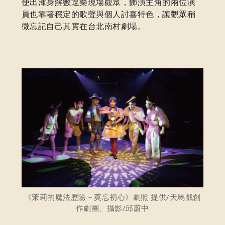
使出渾身解數逗樂現場觀眾，飾演主角的兩位演
員也靠著穩定的歌聲與個人討喜特色，讓觀眾稍
微忘記自己其實在台北南村劇場。
《茉莉的魔法歷險－莫忘初心》劇照 提供/天馬戲創
作劇團、攝影/邱蔚中