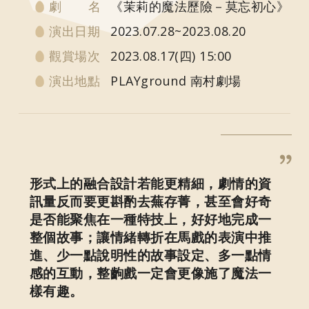
劇 名
《茉莉的魔法歷險－莫忘初心》
演出日期
2023.07.28~2023.08.20
觀賞場次
2023.08.17(四) 15:00
演出地點
PLAYground 南村劇場
形式上的融合設計若能更精細，劇情的資
訊量反而要更斟酌去蕪存菁，甚至會好奇
是否能聚焦在一種特技上，好好地完成一
整個故事；讓情緒轉折在馬戲的表演中推
進、少一點說明性的故事設定、多一點情
感的互動，整齣戲一定會更像施了魔法一
樣有趣。