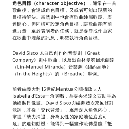
角色目標（character objective）
，通常在一首
歌曲後，會達成角色目標，又或者可能出現新的
目標待解決。當然劇中也會有歌曲純屬歡慶、表
達開心，但同樣可設定角色目標，讓歌曲能有前
進力量。至於表演者的任務，就是要尋找作曲家
在歌曲中埋藏的訊息，明確執行角色目標。
David Sisco 以自己創作的音樂劇《Great
Company》劇中歌曲，以及出自林曼努爾米蘭達
（Lin-Manuel Miranda）音樂劇《紐約高地》
（In the Heights）的〈Breathe〉舉例。
前者由義大利15世紀Mantua公國攝政夫人
Isabella d’Este一角演唱，為要央求達文西助手為
她繪製肖像畫。David Sisco與編劇幾次來回修訂
歌詞，才從「交代背景」，逐漸深入角色內心，
掌握「勢力消退，身為女性的家庭地位岌岌可
危」的迫切動機：能得到一幅畫作流傳是能「抵