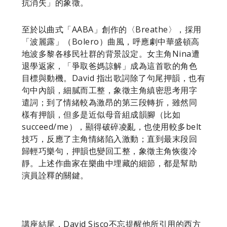
抗消失」的象徵。
至於以曲式「AABA」創作的〈Breathe〉，採用
「波麗露」（Bolero）曲風，呼應劇中華盛頓高
地波多黎各移民社群的背景設定。女主角Nina遭
退學返家，「爭取爸媽諒解」成為這首歌的角色
目標與動機。David 指出歌詞除了句尾押韻，也有
句中內韻，細膩而工整，象徵主角縝密思考用字
遣詞；到了情緒較為激昂的第三段轉折，雖然同
樣有押韻，但多是近似母音組成韻腳（比如
succeed/me），顯得破碎凌亂，也使用較多belt
技巧，反應了主角情緒陷入激動；直到最末段回
歸輕巧樂句，押韻也變回工整，象徵主角恢復冷
靜。上述作曲家在樂曲中埋藏的細節，都是幫助
演員詮釋的關鍵。
講座結尾，David Sisco不忘提醒他所引用的西方