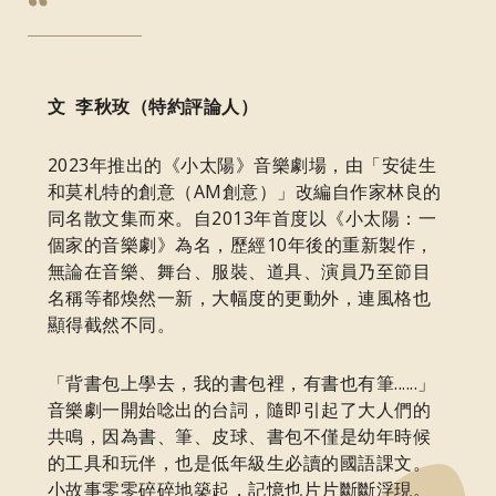
文 李秋玫（特約評論人）
2023年推出的《小太陽》音樂劇場，由「安徒生
和莫札特的創意（AM創意）」改編自作家林良的
同名散文集而來。自2013年首度以《小太陽：一
個家的音樂劇》為名，歷經10年後的重新製作，
無論在音樂、舞台、服裝、道具、演員乃至節目
名稱等都煥然一新，大幅度的更動外，連風格也
顯得截然不同。
「背書包上學去，我的書包裡，有書也有筆......」
音樂劇一開始唸出的台詞，隨即引起了大人們的
共鳴，因為書、筆、皮球、書包不僅是幼年時候
的工具和玩伴，也是低年級生必讀的國語課文。
小故事零零碎碎地築起，記憶也片片斷斷浮現。