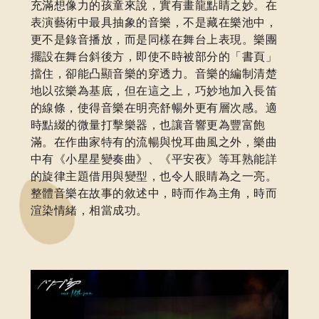
充滿想像力的孩童來說，實有畫龍點睛之妙。在
表演藝術中最具抽象的音樂，不是藏在樂池中，
更不是錄音播放，而是同樣在舞台上表現。樂團
擺設在舞台斜後方，即使不時被部分的「書頁」
擋住，卻能凸顯音樂的穿透力。音樂的編制清楚
地以弦樂為基底，但在這之上，巧妙地加入長笛
的線條，使得音樂在明亮舒暢外更有層次感。適
時點綴的微量打擊樂器，也讓音響更為豐富飽
滿。在作曲家特有的流暢與悅耳曲風之外，樂曲
中有《小星星變奏曲》、《平安夜》等耳熟能詳
的旋律主題借用與變型，也令人眼睛為之一亮。
整體音樂在故事的敘述中，時而作為主角，時而
渲染情緒，相當成功。