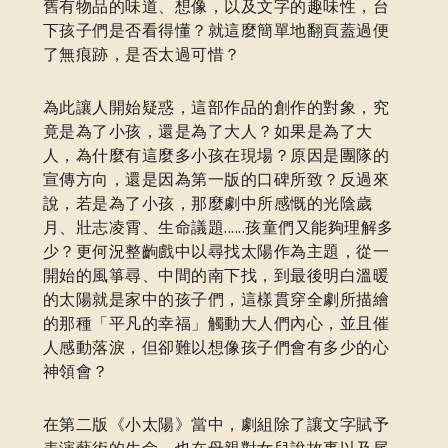
舊有物品的味道、想像，以及文字的趣味性，台
下孩子們是否看得懂？就這麼簡單地翻頁蓋過便
了無痕跡，是否太過可惜？
為此讓人開始疑惑，這部作品的創作的對象，究
竟是為了小孩，還是為了大人？如果是為了大
人，為什麼有這麼多小孩在現場？原因是團隊的
宣傳方向，還是因為第一版的口碑所致？反過來
說，若是為了小孩，那麼劇中所感慨的光陰歲
月、壯志凌霄、生命議題......孩童們又能夠理解多
少？更何況整齣戲中以尋找太陽作為主題，從一
開始的風箏尋、中間的南下找，到最後明白溫暖
的太陽就是家中的孩子們，這樣貫穿全劇所描繪
的那種「平凡的幸福」觸動大人們內心，並且催
人感動落淚，但卻難以想像孩子們會有多少的心
神領會？
在第二版《小太陽》當中，劇組除了讓文字賦予
表演藝術的生命，也在母親對女兒說故事以及尾