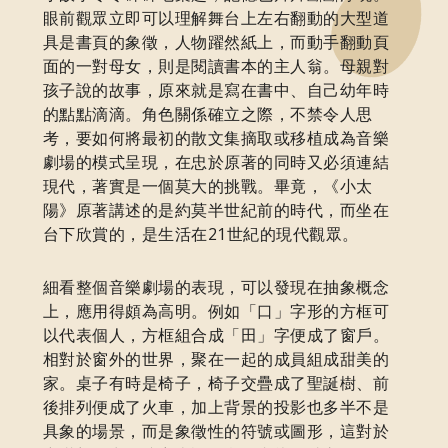
眼前觀眾立即可以理解舞台上左右翻動的大型道
具是書頁的象徵，人物躍然紙上，而動手翻動頁
面的一對母女，則是閱讀書本的主人翁。母親對
孩子說的故事，原來就是寫在書中、自己幼年時
的點點滴滴。角色關係確立之際，不禁令人思
考，要如何將最初的散文集摘取或移植成為音樂
劇場的模式呈現，在忠於原著的同時又必須連結
現代，著實是一個莫大的挑戰。畢竟，《小太
陽》原著講述的是約莫半世紀前的時代，而坐在
台下欣賞的，是生活在21世紀的現代觀眾。
細看整個音樂劇場的表現，可以發現在抽象概念
上，應用得頗為高明。例如「口」字形的方框可
以代表個人，方框組合成「田」字便成了窗戶。
相對於窗外的世界，聚在一起的成員組成甜美的
家。桌子有時是椅子，椅子交疊成了聖誕樹、前
後排列便成了火車，加上背景的投影也多半不是
具象的場景，而是象徵性的符號或圖形，這對於