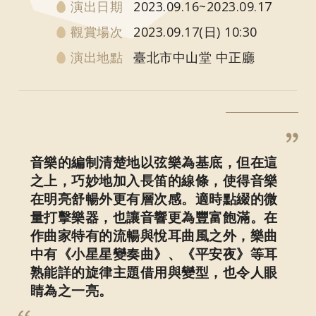
演出日期
2023.09.16~2023.09.17
觀賞場次
2023.09.17(日) 10:30
演出地點
臺北市中山堂 中正廳
音樂的編制清楚地以弦樂為基底，但在這
之上，巧妙地加入長笛的線條，使得音樂
在明亮舒暢外更有層次感。適時點綴的微
量打擊樂器，也讓音響更為豐富飽滿。在
作曲家特有的流暢與悅耳曲風之外，樂曲
中有《小星星變奏曲》、《平安夜》等耳
熟能詳的旋律主題借用與變型，也令人眼
睛為之一亮。