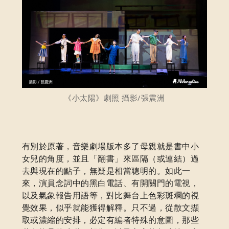
《小太陽》劇照 攝影/張震洲
有別於原著，音樂劇場版本多了母親就是書中小
女兒的角度，並且「翻書」來區隔（或連結）過
去與現在的點子，無疑是相當聰明的。如此一
來，演員念詞中的黑白電話、有開關門的電視，
以及氣象報告用語等，對比舞台上色彩斑斕的視
覺效果，似乎就能獲得解釋。只不過，從散文擷
取或濃縮的安排，必定有編者特殊的意圖，那些