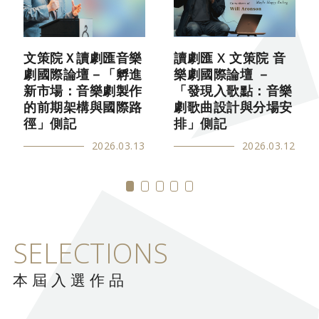
文策院Ｘ讀劇匯音樂
讀劇匯 X 文策院 音
劇國際論壇－「孵進
樂劇國際論壇 －
新市場：音樂劇製作
「發現入歌點：音樂
的前期架構與國際路
劇歌曲設計與分場安
徑」側記
排」側記
2026.03.13
2026.03.12
SELECTIONS
本屆入選作品