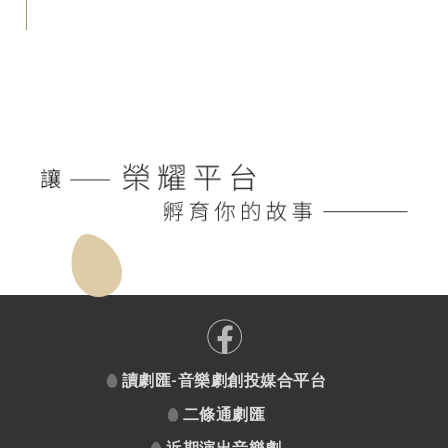
讀劇匯-音樂劇創投媒合平台
二條通劇匯