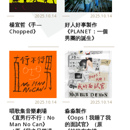
2025.10.14
2025.10.14
楊宣哲《手—
好人好事製作
Chopped》
《PLANET：一個
男團的誕生》
2025.10.14
2025.10.14
唱歌集音樂劇場
淼淼製作
《直男行不行：No
《Oops！我睡了我
Man No Can》
的面試官》（原