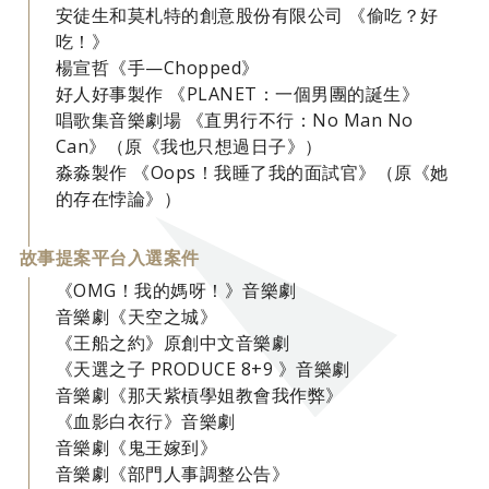
安徒生和莫札特的創意股份有限公司 《偷吃？好
吃！》
楊宣哲《手—Chopped》
好人好事製作 《PLANET：一個男團的誕生》
唱歌集音樂劇場 《直男行不行：No Man No
Can》（原《我也只想過日子》）
淼淼製作 《Oops！我睡了我的面試官》（原《她
的存在悖論》）
故事提案平台入選案件
《OMG！我的媽呀！》音樂劇
音樂劇《天空之城》
《王船之約》原創中文音樂劇
《天選之子 PRODUCE 8+9 》音樂劇
音樂劇《那天紫槓學姐教會我作弊》
《血影白衣行》音樂劇
音樂劇《鬼王嫁到》
音樂劇《部門人事調整公告》