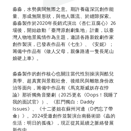
淼淼，水勢廣闊無際之意。期許養蘊深沉創作能
量、形成無限形狀，與他人匯流、於縫隙探索。
淼淼製作於2020年長銷式演出《杏仁豆腐心》26
場後，開始啟動「臺灣原創劇集地」計畫，以臺
灣人物地景風情作為主題，邀請各路新銳劇作家
創作製演，已發表作品有《七生》、《安妮》；
籌備中作品有《做人父母，親像路邊一隻長尾山
娘硬上車》。
淼淼製作的創作核心也關注當代性別操演與酷兒
美學、超真實與景觀社會、後殖民與離散身份政
治等面向，籌備中作品有《馬克斯威妖存在悖
論》那祈獨角音樂劇（2025更名《Oops！我睡了
我的面試官》）、《肛門獨白：Daddy
Issues》、《十二婆姐在蘇州河邊（D們忘了帶
傘）》。2024受邀創作並製演台南藝術節《蟲的
生活：明日的孤魂》，現正從其延續之脈絡發展
新作中。