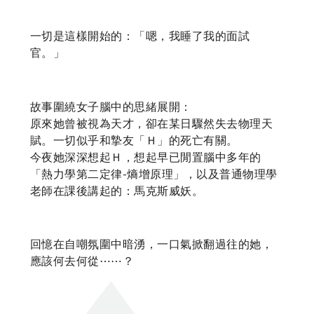
一切是這樣開始的：「嗯，我睡了我的面試
官。」
故事圍繞女子腦中的思緒展開：
原來她曾被視為天才，卻在某日驟然失去物理天
賦。一切似乎和摯友「Ｈ」的死亡有關。
今夜她深深想起Ｈ，想起早已閒置腦中多年的
「熱力學第二定律-熵增原理」，以及普通物理學
老師在課後講起的：馬克斯威妖。
回憶在自嘲氛圍中暗湧，一口氣掀翻過往的她，
應該何去何從⋯⋯？