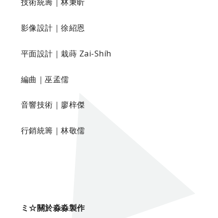
技術統籌｜林秉昕
影像設計｜徐紹恩
平面設計｜栽蒔 Zai-Shíh
編曲｜巫孟儒
音響技術｜廖梓傑
行銷統籌｜林敬儒
ミ☆關於淼淼製作