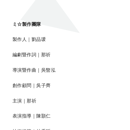
ミ☆製作團隊
製作人｜劉品瑗
編劇暨作詞｜那祈
導演暨作曲｜吳暋泓
創作顧問｜吳子齊
主演｜那祈
表演指導｜陳顥仁